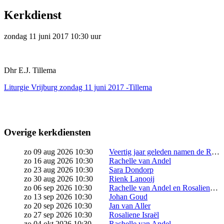
Kerkdienst
zondag 11 juni 2017 10:30 uur
Dhr E.J. Tillema
Liturgie Vrijburg zondag 11 juni 2017 -Tillema
Overige kerkdiensten
zo 09 aug 2026 10:30
Veertig jaar geleden namen de Remonstranten een historische stap: ze besloten levensverbintenissen te zegenen, ongeacht wie je liefhebt. Sindsdien zijn bij Vrijburg talloze relaties in al hun kleurrijke diversiteit gezegend. Dat verdient een feest! Kom vieren in een vrolijke jubileumkerkdienst, met voorgangers ds. Rosaliene Israël (remonstrants predikant) en ds. Wielie Elhorst (Ihbtiqa+ predikant Protestantse Kerk […]
zo 16 aug 2026 10:30
Rachelle van Andel
zo 23 aug 2026 10:30
Sara Dondorp
zo 30 aug 2026 10:30
Rienk Lanooij
zo 06 sep 2026 10:30
Rachelle van Andel en Rosaliene Israël starten samen het seizoen
zo 13 sep 2026 10:30
Johan Goud
zo 20 sep 2026 10:30
Jan van Aller
zo 27 sep 2026 10:30
Rosaliene Israël
zo 04 okt 2026 10:30
Rachelle van Andel