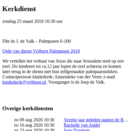
Kerkdienst
zondag 25 maart 2018 10:30 uur
Dhr ds J. de Valk – Palmpasen 0-100
Orde van dienst Vrijburg Palmpasen 2018
We vertellen het verhaal van Jezus die naar Jeruzalem reed op een
ezel. De kinderen tot ca.12 jaar lopen de ezel achterna en komen
later terug in de dienst met hun zelfgemaakte palmpaasstokken.
Contactpersoon kinderkerk: Annemieke van der Veen: e-mail
kinderkerk@vrijburg.nl
. Voorganger is ds Joep de Valk.
Overige kerkdiensten
zo 09 aug 2026 10:30
Veertig jaar geleden namen de Remonstranten een historische stap: ze besloten levensverbintenissen te zegenen, ongeacht wie je liefhebt. Sindsdien zijn bij Vrijburg talloze relaties in al hun kleurrijke diversiteit gezegend. Dat verdient een feest! Kom vieren in een vrolijke jubileumkerkdienst, met voorgangers ds. Rosaliene Israël (remonstrants predikant) en ds. Wielie Elhorst (Ihbtiqa+ predikant Protestantse Kerk […]
zo 16 aug 2026 10:30
Rachelle van Andel
zo 23 aug 2026 10:30
Sara Dondorp