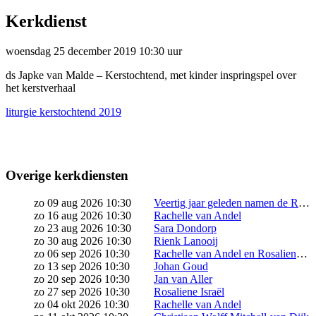
Kerkdienst
woensdag 25 december 2019 10:30 uur
ds Japke van Malde – Kerstochtend, met kinder inspringspel over
het kerstverhaal
liturgie kerstochtend 2019
Overige kerkdiensten
zo 09 aug 2026 10:30
Veertig jaar geleden namen de Remonstranten een historische stap: ze besloten levensverbintenissen te zegenen, ongeacht wie je liefhebt. Sindsdien zijn bij Vrijburg talloze relaties in al hun kleurrijke diversiteit gezegend. Dat verdient een feest! Kom vieren in een vrolijke jubileumkerkdienst, met voorgangers ds. Rosaliene Israël (remonstrants predikant) en ds. Wielie Elhorst (Ihbtiqa+ predikant Protestantse Kerk […]
zo 16 aug 2026 10:30
Rachelle van Andel
zo 23 aug 2026 10:30
Sara Dondorp
zo 30 aug 2026 10:30
Rienk Lanooij
zo 06 sep 2026 10:30
Rachelle van Andel en Rosaliene Israël starten samen het seizoen
zo 13 sep 2026 10:30
Johan Goud
zo 20 sep 2026 10:30
Jan van Aller
zo 27 sep 2026 10:30
Rosaliene Israël
zo 04 okt 2026 10:30
Rachelle van Andel