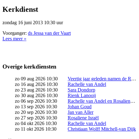
Kerkdienst
zondag 16 juni 2013 10:30 uur
Voorganger:
ds Jessa van der Vaart
Lees meer »
Overige kerkdiensten
zo 09 aug 2026 10:30
Veertig jaar geleden namen de Remonstranten een historische stap: ze besloten levensverbintenissen te zegenen, ongeacht wie je liefhebt. Sindsdien zijn bij Vrijburg talloze relaties in al hun kleurrijke diversiteit gezegend. Dat verdient een feest! Kom vieren in een vrolijke jubileumkerkdienst, met voorgangers ds. Rosaliene Israël (remonstrants predikant) en ds. Wielie Elhorst (Ihbtiqa+ predikant Protestantse Kerk […]
zo 16 aug 2026 10:30
Rachelle van Andel
zo 23 aug 2026 10:30
Sara Dondorp
zo 30 aug 2026 10:30
Rienk Lanooij
zo 06 sep 2026 10:30
Rachelle van Andel en Rosaliene Israël starten samen het seizoen
zo 13 sep 2026 10:30
Johan Goud
zo 20 sep 2026 10:30
Jan van Aller
zo 27 sep 2026 10:30
Rosaliene Israël
zo 04 okt 2026 10:30
Rachelle van Andel
zo 11 okt 2026 10:30
Christiaan Wolff Mitchell-van Dijk