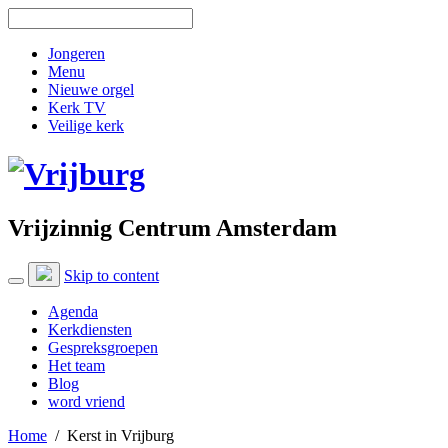
Jongeren
Menu
Nieuwe orgel
Kerk TV
Veilige kerk
Vrijzinnig Centrum Amsterdam
Skip to content
Agenda
Kerkdiensten
Gespreksgroepen
Het team
Blog
word vriend
Home
/
Kerst in Vrijburg