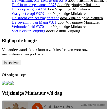
Het waagstuk om jezelf te zijn #376
door Vrijzinnige Miniaturen
Durf in twee gedaanten #375
door Vrijzinnige Miniaturen
Het er op wagen #374
door Vrijzinnige Miniaturen
Waag het erop! #373
door Vrijzinnige Miniaturen
De kracht van het vragen #372
door Vrijzinnige Miniaturen
De bevalling van Maria #371
door Vrijzinnige Miniaturen
Verbondenheid #370
door Vrijzinnige Miniaturen
Vier Kerst in Vrijburg
door Bestuur Vrijburg
Blijf op de hoogte
Via onderstaande knop kunt u zich inschrijven voor onze
nieuwsbrieven en podcasts.
Of volg ons op:
Vrijzinnige Miniatuur v/d dag