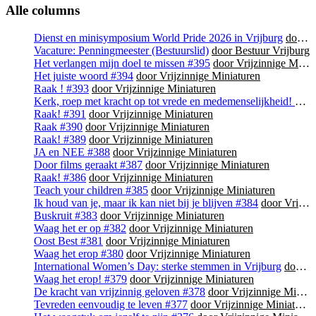
Alle columns
Dienst en minisymposium World Pride 2026 in Vrijburg
door Bestuur Vrijburg
Vacature: Penningmeester (Bestuurslid)
door Bestuur Vrijburg
Het verlangen mijn doel te missen #395
door Vrijzinnige Miniaturen
Het juiste woord #394
door Vrijzinnige Miniaturen
Raak ! #393
door Vrijzinnige Miniaturen
Kerk, roep met kracht op tot vrede en medemenselijkheid! #392
Raak! #391
door Vrijzinnige Miniaturen
Raak #390
door Vrijzinnige Miniaturen
Raak! #389
door Vrijzinnige Miniaturen
JA en NEE #388
door Vrijzinnige Miniaturen
Door films geraakt #387
door Vrijzinnige Miniaturen
Raak! #386
door Vrijzinnige Miniaturen
Teach your children #385
door Vrijzinnige Miniaturen
Ik houd van je, maar ik kan niet bij je blijven #384
door Vrijzinnige Miniaturen
Buskruit #383
door Vrijzinnige Miniaturen
Waag het er op #382
door Vrijzinnige Miniaturen
Oost Best #381
door Vrijzinnige Miniaturen
Waag het erop #380
door Vrijzinnige Miniaturen
International Women’s Day: sterke stemmen in Vrijburg
door Bestuur Vrijburg
Waag het erop! #379
door Vrijzinnige Miniaturen
De kracht van vrijzinnig geloven #378
door Vrijzinnige Miniaturen
Tevreden eenvoudig te leven #377
door Vrijzinnige Miniaturen