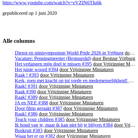
https://www.youtube.com/watch?v=eVZIN6TIu6k
gepubliceerd op 1 juni 2020
Alle columns
Dienst en minisymposium World Pride 2026 in Vrijburg
door Bestuur Vrijburg
Vacature: Penningmeester (Bestuurslid)
door Bestuur Vrijburg
Het verlangen mijn doel te missen #395
door Vrijzinnige Miniaturen
Het juiste woord #394
door Vrijzinnige Miniaturen
Raak ! #393
door Vrijzinnige Miniaturen
Kerk, roep met kracht op tot vrede en medemenselijkheid! #392
Raak! #391
door Vrijzinnige Miniaturen
Raak #390
door Vrijzinnige Miniaturen
Raak! #389
door Vrijzinnige Miniaturen
JA en NEE #388
door Vrijzinnige Miniaturen
Door films geraakt #387
door Vrijzinnige Miniaturen
Raak! #386
door Vrijzinnige Miniaturen
Teach your children #385
door Vrijzinnige Miniaturen
Ik houd van je, maar ik kan niet bij je blijven #384
door Vrijzinnige Miniaturen
Buskruit #383
door Vrijzinnige Miniaturen
Waag het er op #382
door Vrijzinnige Miniaturen