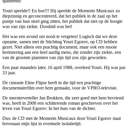
spannend!
Youri speelde!! En hoe!!! Hij speelde de Moments Musicaux zo
diepzinnig en geconcentreerd, dat het publiek in de zaal op het
puntje van hun stoel ging zitten, het publiek dat niet op de hoogte
was van zijn ziekte. Doodstil was het!
Het was een avond om nooit te vergeten! Logisch dat we deze
opname, samen met de Stichting Youri Egorov, op CD hebben
gezet. Niet alleen een prachtig document, maar ook een mooie
herinnering aan een heel aardig mens, die zonder zijn ziekte, een
van de grootste pianisten van zijn tijd zou zijn geworden.
Een paar maanden later, 16 april 1988, overleed Youri. Hij was pas
33 jaar.
De cineaste Eline Flipse heeft in die tijd een prachtige
documentairefilm over hem gemaakt, voor de VPRO-televisie.
De meesterverteller Jan Brokken, die zeer goed met hem bevriend
was, heeft in 2008 een schitterende roman geschreven over het
leven van Youri Egorov: In het huis van de dichter.
Dus: de CD met de Moments Musicaux door Youri Egorov staat
bovenaan mijn lijst in eventuele isolatietijd.