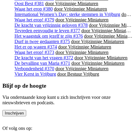
Oost Best #381
door Vrijzinnige Miniaturen
Waag het erop #380
door Vrijzinnige Miniaturen
International Women’s Day: sterke stemmen in Vrijburg
door Bestuur Vrijburg
Waag het erop! #379
door Vrijzinnige Miniaturen
De kracht van vrijzinnig geloven #378
door Vrijzinnige Miniaturen
Tevreden eenvoudig te leven #377
door Vrijzinnige Miniaturen
Het waagstuk om jezelf te zijn #376
door Vrijzinnige Miniaturen
Durf in twee gedaanten #375
door Vrijzinnige Miniaturen
Het er op wagen #374
door Vrijzinnige Miniaturen
Waag het erop! #373
door Vrijzinnige Miniaturen
De kracht van het vragen #372
door Vrijzinnige Miniaturen
De bevalling van Maria #371
door Vrijzinnige Miniaturen
Verbondenheid #370
door Vrijzinnige Miniaturen
Vier Kerst in Vrijburg
door Bestuur Vrijburg
Blijf op de hoogte
Via onderstaande knop kunt u zich inschrijven voor onze
nieuwsbrieven en podcasts.
Of volg ons op: