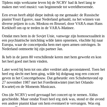
Tijdens mijn werkzame leven bij de NCRV had ik heel lang te
maken met veel musici: van beginnende tot wereldberoemde.
Een ervan heeft altijd diepe indruk op me gemaakt: de Russische
pianist Youri Egorov, naar Nederland gehaald, na het winnen van
diverse prijzen in o.m. Moskou en Brussel, door VARA-man Hans
Kerkhoff om op te treden in de VARA-Matinee.
Omdat men hem in de Sovjet Unie, vanwege zijn homosexualiteit in
een psychiatrische inrichting wilde laten opnemen, vluchtte hij naar
Europa, waar de concertpodia hem met open armen ontvingen. In
Nederland ontmoette hij zijn partner Jan.
Ik heb in de jaren 80 verschillende keren met hem gewerkt en kon
het heel goed met hem vinden.
Later werd bij hem tot ons aller verdriet aids geconstateerd. Toen het
heel erg slecht met hem ging, wilde hij dolgraag nog een concert
geven in het Concertgebouw. Dat gebeurde: een Schubertavond op
27 november 1987 met het Forellenkwintet (met het Orlando
Kwartet) en de Moments Musicaux.
Ons (de NCRV) werd gevraagd het concert op te nemen. Aldus
geschiedde. Maar omdat Youri heel erg ziek was, stond er die avond
een andere pianist klaar om hem eventueel te vervangen. Was erg