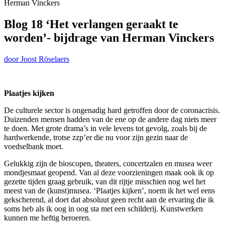
Herman Vinckers
Blog 18 ‘Het verlangen geraakt te
worden’- bijdrage van Herman Vinckers
door Joost Röselaers
Plaatjes kijken
De culturele sector is ongenadig hard getroffen door de coronacrisis.
Duizenden mensen hadden van de ene op de andere dag niets meer
te doen. Met grote drama’s in vele levens tot gevolg, zoals bij de
hardwerkende, trotse zzp’er die nu voor zijn gezin naar de
voedselbank moet.
Gelukkig zijn de bioscopen, theaters, concertzalen en musea weer
mondjesmaat geopend. Van al deze voorzieningen maak ook ik op
gezette tijden graag gebruik, van dit rijtje misschien nog wel het
meest van de (kunst)musea. ‘Plaatjes kijken’, noem ik het wel eens
gekscherend, al doet dat absoluut geen recht aan de ervaring die ik
soms heb als ik oog in oog sta met een schilderij. Kunstwerken
kunnen me heftig beroeren.