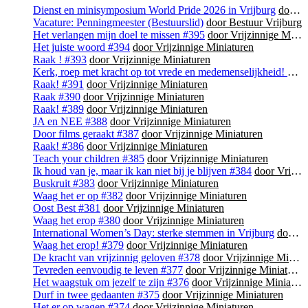
Dienst en minisymposium World Pride 2026 in Vrijburg
door Bestuur Vrijburg
Vacature: Penningmeester (Bestuurslid)
door Bestuur Vrijburg
Het verlangen mijn doel te missen #395
door Vrijzinnige Miniaturen
Het juiste woord #394
door Vrijzinnige Miniaturen
Raak ! #393
door Vrijzinnige Miniaturen
Kerk, roep met kracht op tot vrede en medemenselijkheid! #392
Raak! #391
door Vrijzinnige Miniaturen
Raak #390
door Vrijzinnige Miniaturen
Raak! #389
door Vrijzinnige Miniaturen
JA en NEE #388
door Vrijzinnige Miniaturen
Door films geraakt #387
door Vrijzinnige Miniaturen
Raak! #386
door Vrijzinnige Miniaturen
Teach your children #385
door Vrijzinnige Miniaturen
Ik houd van je, maar ik kan niet bij je blijven #384
door Vrijzinnige Miniaturen
Buskruit #383
door Vrijzinnige Miniaturen
Waag het er op #382
door Vrijzinnige Miniaturen
Oost Best #381
door Vrijzinnige Miniaturen
Waag het erop #380
door Vrijzinnige Miniaturen
International Women’s Day: sterke stemmen in Vrijburg
door Bestuur Vrijburg
Waag het erop! #379
door Vrijzinnige Miniaturen
De kracht van vrijzinnig geloven #378
door Vrijzinnige Miniaturen
Tevreden eenvoudig te leven #377
door Vrijzinnige Miniaturen
Het waagstuk om jezelf te zijn #376
door Vrijzinnige Miniaturen
Durf in twee gedaanten #375
door Vrijzinnige Miniaturen
Het er op wagen #374
door Vrijzinnige Miniaturen